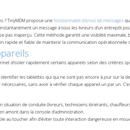
pes ? TinyMDM propose une
fonctionnalité d’envoi de messages
qui
instantanément un message à tous les livreurs d’un entrepôt pou
e pas inaperçu. Cette méthode garantit une visibilité maximale, b
n rapide et fiable de maintenir la communication opérationnelle su
pareils
met d’isoler rapidement certains appareils selon des critères sp
ntifier les tablettes qui qui ne sont pas encore à jour sur la de
ur nécessaires, sans avoir à vérifier chaque appareil un par un. C
n situation de conduite (livreurs, techniciens itinérants, chauffe
 en amont dans la console d’administration.
sible au toucher afin d’éviter toute interaction dangereuse en mou