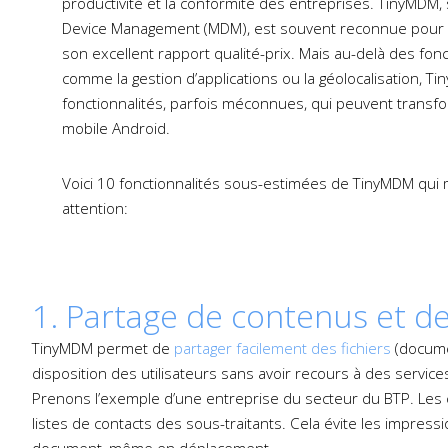
productivité et la conformité des entreprises. TinyMDM, 
Device Management (MDM), est souvent reconnue pour sa s
son excellent rapport qualité-prix. Mais au-delà des fon
comme la gestion d’applications ou la géolocalisation, 
fonctionnalités, parfois méconnues, qui peuvent transfo
mobile Android.
Voici 10 fonctionnalités sous-estimées de TinyMDM qui 
attention:
1. Partage de contenus et d
TinyMDM permet de
partager facilement des fichiers
(docume
disposition des utilisateurs sans avoir recours à des services
Prenons l’exemple d’une entreprise du secteur du BTP. Les c
listes de contacts des sous-traitants. Cela évite les impress
document, même en déplacement.