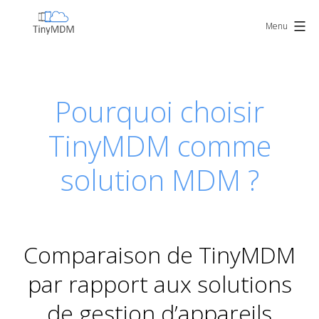
Skip
TinyMDM
to
Menu
content
Pourquoi choisir
TinyMDM comme
solution MDM ?
Comparaison de TinyMDM
par rapport aux solutions
de gestion d’appareils