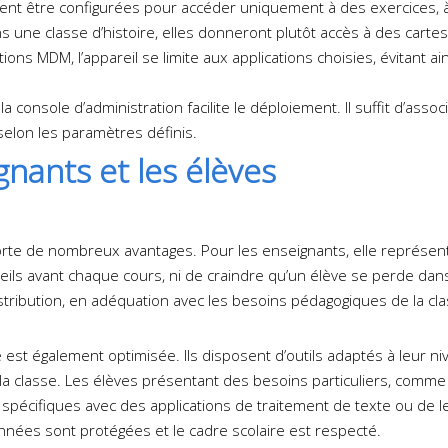
vent être configurées pour accéder uniquement à des exercices, 
s une classe d’histoire, elles donneront plutôt accès à des carte
ons MDM, l’appareil se limite aux applications choisies, évitant ain
a console d’administration facilite le déploiement. Il suffit d’asso
selon les paramètres définis.
gnants et les élèves
rte de nombreux avantages. Pour les enseignants, elle représente
reils avant chaque cours, ni de craindre qu’un élève se perde dan
istribution, en adéquation avec les besoins pédagogiques de la cla
 est également optimisée. Ils disposent d’outils adaptés à leur nivea
e la classe. Les élèves présentant des besoins particuliers, comme
 spécifiques avec des applications de traitement de texte ou de lec
onnées sont protégées et le cadre scolaire est respecté.