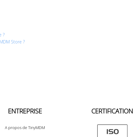
e ?
yMDM Store ?
ENTREPRISE
CERTIFICATION
A propos de TinyMDM