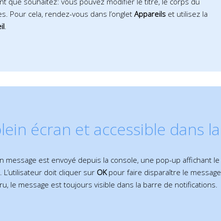
 que souhaitez: vous pouvez modifier le titre, le corps du
s. Pour cela, rendez-vous dans l’onglet
Appareils
et utilisez la
il
.
lein écran et accessible dans la
n message est envoyé depuis la console, une pop-up affichant le
l. L’utilisateur doit cliquer sur
OK
pour faire disparaître le message e
u, le message est toujours visible dans la barre de notifications.