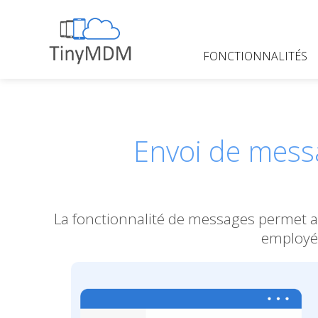
Skip
to
content
FONCTIONNALITÉS
TinyMDM
Envoi de messa
La fonctionnalité de messages permet au
employés