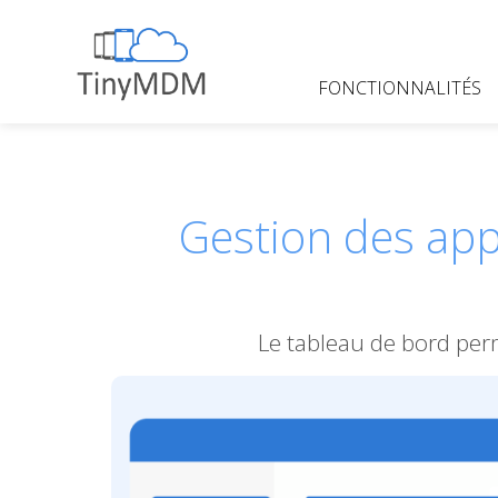
Skip
to
content
FONCTIONNALITÉS
TinyMDM
Gestion des app
Le tableau de bord perm