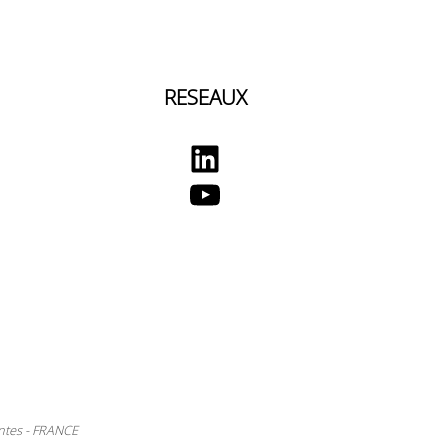
RESEAUX
LinkedIn
YouTube
ntes - FRANCE