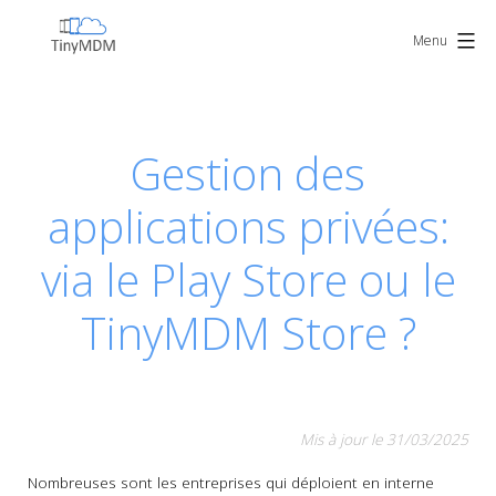
Skip
TinyMDM
to
Menu
content
Gestion des
applications privées:
via le Play Store ou le
TinyMDM Store ?
Mis à jour le 31/03/2025
Nombreuses sont les entreprises qui déploient en interne