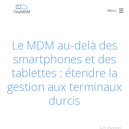
Skip
TinyMDM
to
Menu
content
Le MDM au-delà des
smartphones et des
tablettes : étendre la
gestion aux terminaux
durcis
3–5 minutes