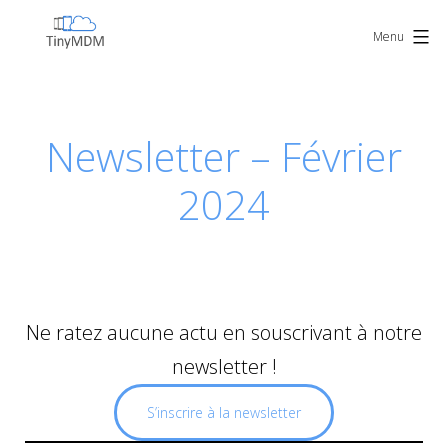
Skip
TinyMDM
to
Menu
content
Newsletter – Février
2024
Ne ratez aucune actu en souscrivant à notre
newsletter !
S’inscrire à la newsletter