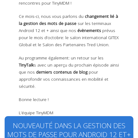
rencontres pour TinyMDM !
Ce mois-ci, nous vous parlons du
changement lié à
la gestion des mots de passe
sur les terminaux
Android 12 et + ainsi que nos
évènements
prévus
pour le mois d’octobre: le salon international GITEX
Global et le Salon des Partenaires Tred Union.
Au programme également: un retour sur les
TinyTalk
s avec un aperçu du prochain épisode ainsi
que nos
derniers contenus de blog
pour
approfondir vos connaissances en mobilité et
sécurité.
Bonne lecture !
L’équipe TinyMDM
NOUVEAUTÉ DANS LA GESTION DES
MOTS DE PASSE POUR ANDROID 12 ET+