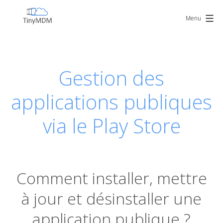
Skip
TinyMDM
to
Menu
content
Gestion des
applications publiques
via le Play Store
Comment installer, mettre
à jour et désinstaller une
application publique ?