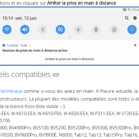
ations et en cliquant sur
Arrêter la prise en main à distance
:
reils compatibles
s terminaux
comme si vous les aviez en main. A l’heure actuelle, la
nstructeurs. La plupart des modèles compatibles sont listés ci-de
 la licence Knox (liste visible
ici
).
1-EEA, W-K610-EEA, W-K610-FRA, W-K630-EEA, W-P311-EEA, W-V720-EE
P5706
4900, BV4900Pro, BV5100, BV5200, BV5200Pro, BV5300, BV5300Pro, B
9200, BV9600Pro, BV9900E, N6000, Tab12, Tab13, Tab15Pro, Tab16, T