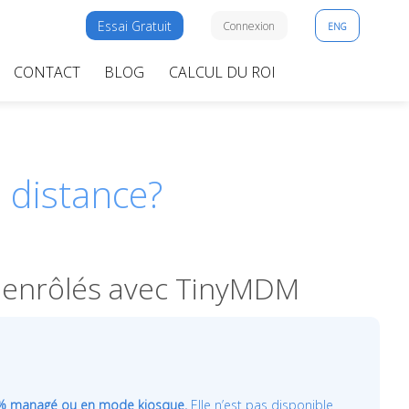
Essai Gratuit
Connexion
ENG
CONTACT
BLOG
CALCUL DU ROI
 distance?
es enrôlés avec TinyMDM
% managé ou en mode kiosque.
Elle n’est pas disponible