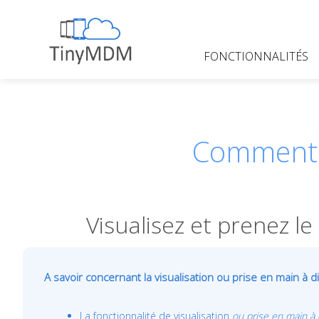
Skip
to
content
FONCTIONNALITÉS
TinyMDM
Comment a
Visualisez et prenez l
A savoir concernant la visualisation ou prise en main à d
La fonctionnalité de visualisation
ou prise en main à 