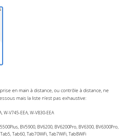
 prise en main à distance, ou contrôle à distance, ne
ssous mais la liste n’est pas exhaustive:
A, W-V745-EEA, W-V830-EEA
V5500Plus, BV5900, BV6200, BV6200Pro, BV6300, BV6300Pro,
ab5, Tab60, Tab70WiFi, Tab7WiFi, Tab8WiFi