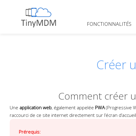
Skip
to
content
FONCTIONNALITÉS
TinyMDM
Créer 
Comment créer un 
Une
application web
, également appelée
PWA
(Progressive W
raccourci de ce site internet directement sur l’écran d’accuei
Prérequis: