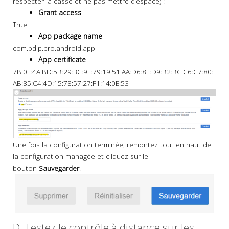
respecter la casse et ne pas mettre d’espace) :
Grant access
True
App package name
com.pdlp.pro.android.app
App certificate
7B:0F:4A:BD:5B:29:3C:9F:79:19:51:AA:D6:8E:D9:B2:BC:C6:C7:80:
AB:85:C4:4D:15:78:57:27:F1:14:0E:53
Une fois la configuration terminée, remontez tout en haut de
la configuration managée et cliquez sur le
bouton
Sauvegarder
.
D. Testez le contrôle à distance sur les