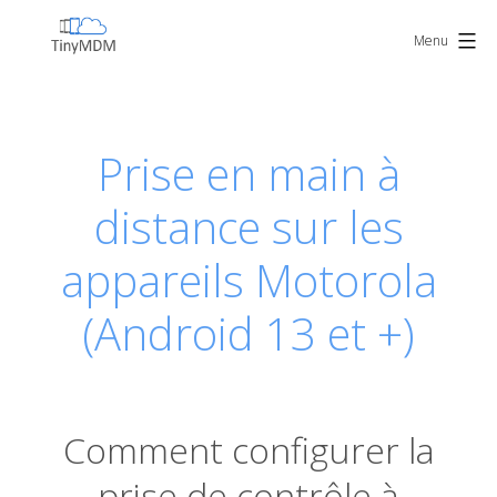
Skip
TinyMDM
to
Menu
content
Prise en main à
distance sur les
appareils Motorola
(Android 13 et +)
Comment configurer la
prise de contrôle à